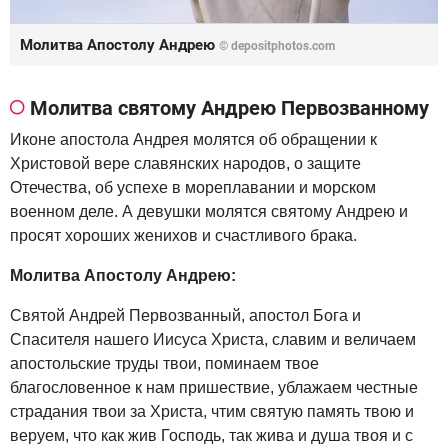
Молитва Апостолу Андрею
© depositphotos.com
Молитва святому Андрею Первозванному
Иконе апостола Андрея молятся об обращении к
Христовой вере славянских народов, о защите
Отечества, об успехе в мореплавании и морском
военном деле. А девушки молятся святому Андрею и
просят хороших женихов и счастливого брака.
Молитва Апостолу Андрею:
Святой Андрей Первозванный, апостол Бога и
Спасителя нашего Иисуса Христа, славим и величаем
апостольские труды твои, поминаем твое
благословенное к нам пришествие, ублажаем честные
страдания твои за Христа, чтим святую память твою и
веруем, что как жив Господь, так жива и душа твоя и с