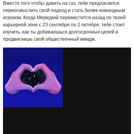
Вместо того чтобы давить на газ, тебе предлагается
переосмыслить свой подход и стать более командным
игроком. Когда Меркурий переместится назад по твоей
карьерной зоне с 23 сентября по 2 октября, тебе стоит
изучить, как ты добиваешься долгосрочных целей и
продвигаешь свой общественный имидж.