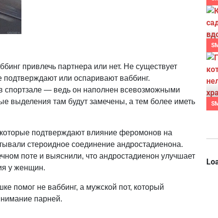
S
ббинг привлечь партнера или нет. Не существует
 подтверждают или оспаривают ваббинг.
у в спортзале — ведь он наполнен всевозможными
ные выделения там будут замечены, а тем более иметь
S
 которые подтверждают влияние феромонов на
ытывали стероидное соединение андростадиенона.
ном поте и выяснили, что андростадиенон улучшает
Loa
ия у женщин.
шке помог не ваббинг, а мужской пот, который
внимание парней.