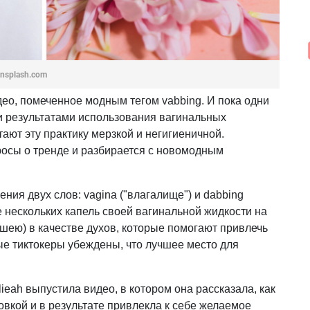
 unsplash.com
ео, помеченное модным тегом vabbing. И пока одни
и результатами использования вагинальных
ают эту практику мерзкой и негигиеничной.
росы о тренде и разбирается с новомодным
ния двух слов: vagina ("влагалище") и dabbing
е нескольких капель своей вагинальной жидкости на
 шею) в качестве духов, которые помогают привлечь
е тиктокеры убеждены, что лучшее место для
eah выпустила видео, в котором она рассказала, как
вкой и в результате привлекла к себе желаемое