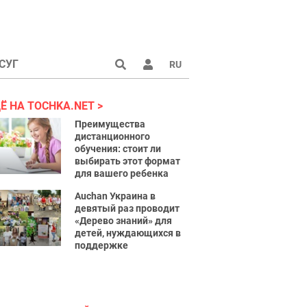
СУГ
RU
аине 2022
Ё НА TOCHKA.NET
Преимущества
дистанционного
обучения: стоит ли
выбирать этот формат
для вашего ребенка
Auchan Украина в
девятый раз проводит
«Дерево знаний» для
детей, нуждающихся в
поддержке