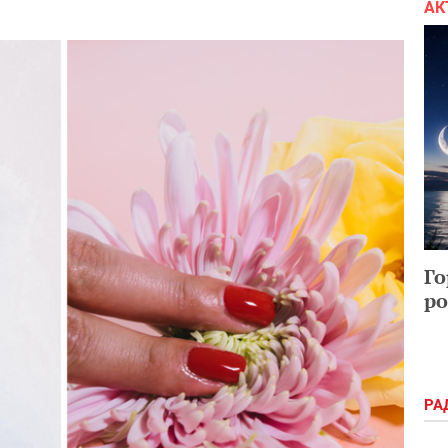
АК
Го
ро
РА