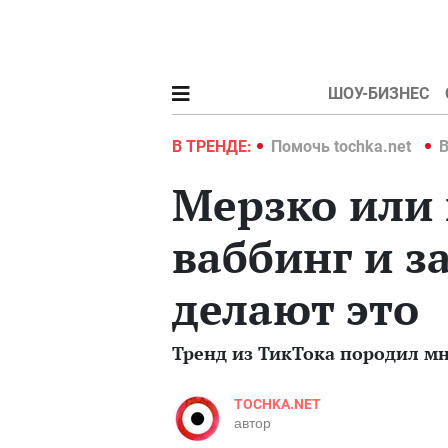
ШОУ-БИЗНЕС
hka.net
Война в Украине 2022
В ТРЕНДЕ:
Помочь tochka.net
В
Мерзко или 
ваббинг и 
делают это
Тренд из ТикТока породил мн
TOCHKA.NET
автор