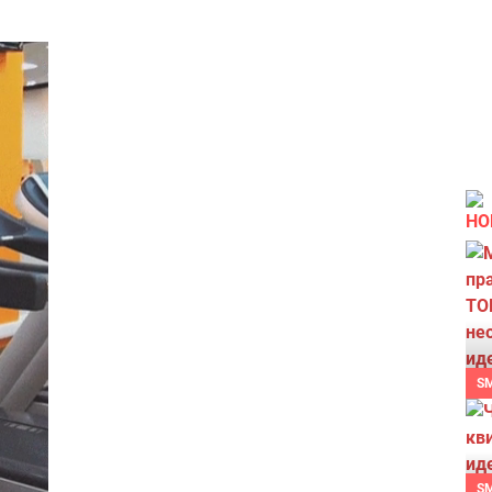
НО
S
S