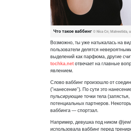
Что такое ваббинг
© Nica Cn; Malvestida,
Возможно, ты уже натыкалась на вид
пользователи делятся невероятным
выделений как парфюма, другие счит
tochka.net
отвечает на главные воп
явлением.
Слово ваббинг произошло от соедине
("нанесение"). По сути это нанесени
пульсирующие точки тела (запястья,
потенциальных партнеров. Некоторы
ваббинга — спортзал.
Например, девушка под ником @jewli
использовала ваббинг перед трениро