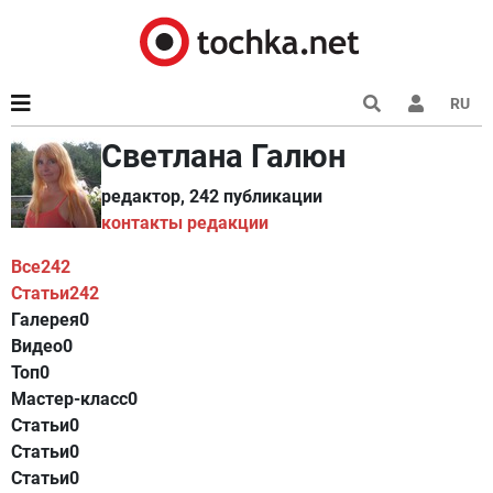
RU
Светлана Галюн
редактор, 242 публикации
контакты редакции
Все
242
Статьи
242
Галерея
0
Видео
0
Топ
0
Мастер-класс
0
Статьи
0
Статьи
0
Статьи
0