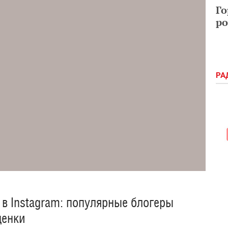
Го
ро
РА
в Instagram: популярные блогеры
ценки