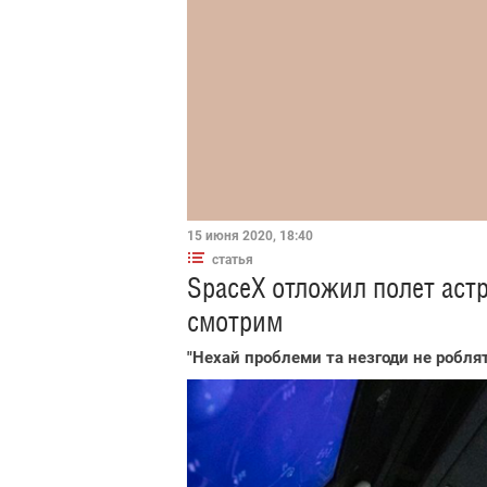
15 июня 2020, 18:40
статья
SpaceX отложил полет астр
смотрим
"Нехай проблеми та незгоди не роблят