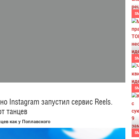
S
S
S
но Instagram запустил сервис Reels.
от танцев
цев как у Поплавского
S