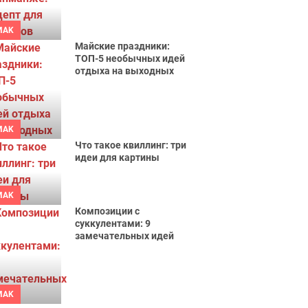
MAK
Майские праздники:
ТОП-5 необычных идей
отдыха на выходных
MAK
Что такое квиллинг: три
идеи для картины
MAK
Композиции с
суккулентами: 9
замечательных идей
MAK