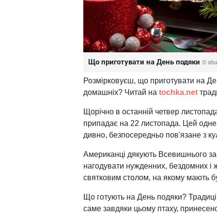
Що приготувати на День подяки
© shu
Розмірковуєш, що приготувати на Де
домашніх? Читай на
tochka.net
тради
Щорічно в останній четвер листопад
припадає на 22 листопада. Цей одне і
дивно, безпосередньо пов'язане з ку
Американці дякують Всевишнього за м
нагодувати нужденних, бездомних і 
святковим столом, на якому мають бу
Що готують на День подяки? Традиц
саме завдяки цьому птаху, принесен