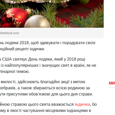
tterstock.com
нь подяки 2018, щоб здивувати і порадувати своїх
ційний рецепт індички.
а США святкує День подяки, який у 2018 році
з найпопулярніших і значущих свят в країні, як не
лінарної темою.
илості, здійснюють благодійні акції з метою
МИ
жебраків, а також збираються всією родиною за
ти присутніми обов'язкові для цього дня страви.
ійною стравою цього свята вважається
індичка
, бо
ому в якості частування місцевими індіанцями в