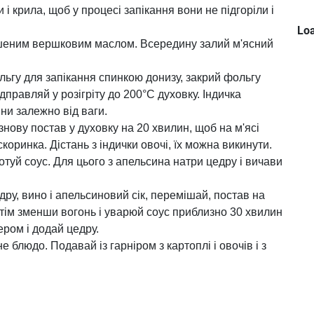
 і крила, щоб у процесі запікання вони не підгоріли і
Loa
кшеним вершковим маслом. Всередину залий м'ясний
льгу для запікання спинкою донизу, закрий фольгу
ідправляй у розігріту до 200°С духовку. Індичка
ини залежно від ваги.
 знову постав у духовку на 20 хвилин, щоб на м'ясі
коринка. Дістань з індички овочі, їх можна викинути.
готуй соус. Для цього з апельсина натри цедру і вичави
дру, вино і апельсиновий сік, перемішай, постав на
отім зменши вогонь і уварюй соус приблизно 30 хвилин
ером і додай цедру.
е блюдо. Подавай із гарніром з картоплі і овочів і з