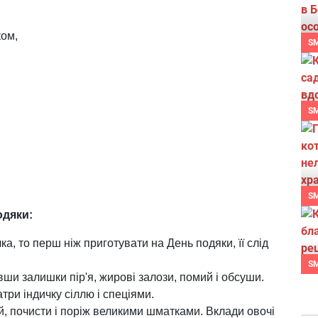
ком,
S
S
S
одяки
:
а, то перш ніж приготувати на День подяки, її слід
S
ши залишки пір'я, жирові залози, помий і обсуши.
три індичку сіллю і спеціями.
й, почисти і поріж великими шматками. Вклади овочі