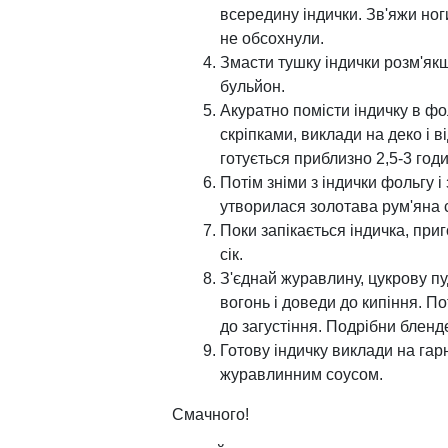
всередину індички. Зв'яжи ноги
не обсохнули.
Змасти тушку індички розм'я
бульйон.
Акуратно помісти індичку в фо
скріпками, виклади на деко і в
готується приблизно 2,5-3 год
Потім зніми з індички фольгу і
утворилася золотава рум'яна с
Поки запікається індичка, при
сік.
З'єднай журавлину, цукрову пу
вогонь і доведи до кипіння. П
до загустіння. Подрібни бленд
Готову індичку виклади на гарн
журавлинним соусом.
Смачного!