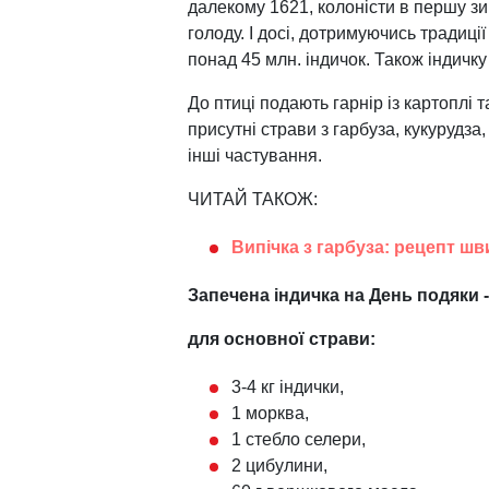
далекому 1621, колоністи в першу з
голоду. І досі, дотримуючись традиці
понад 45 млн. індичок. Також індичку
До птиці подають гарнір із картоплі т
присутні страви з гарбуза, кукурудза,
інші частування.
ЧИТАЙ ТАКОЖ:
Випічка з гарбуза: рецепт шв
Запечена індичка на День подяки - 
для основної страви:
3-4 кг індички,
1 морква,
1 стебло селери,
2 цибулини,