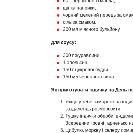
60 г вершкового масла,
щіпка паприки,
чорний мелений перець за сма
сіль за смаком,
200 мл м'ясного бульйону,
для соусу:
300 г журавлини,
1 апельсин,
150 г цукрової пудри,
150 мл червоного вина.
Як приготувати індичку на День п
Якщо у тебе заморожена індичк
заздалегідь розморозити.
Тушку індички оброби, видалив
Зсередини і зовні гарненько на
Цибулю, моркву і селеру поми