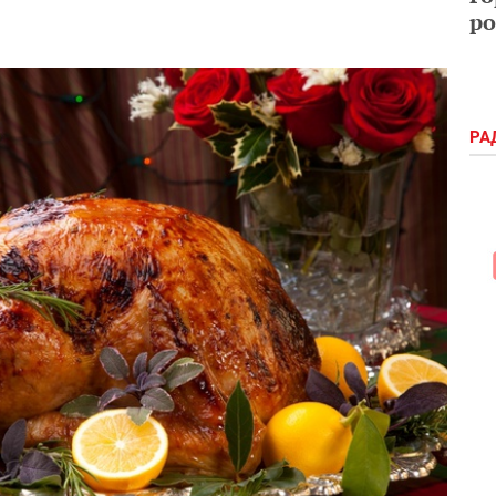
ро
РА