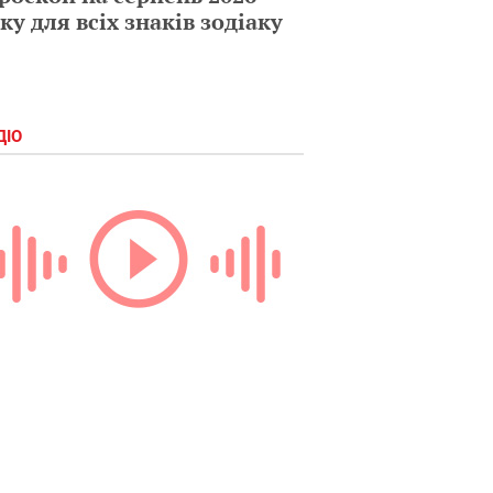
ку для всіх знаків зодіаку
ДІО