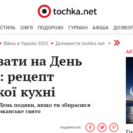
СТИЛЬ
СІМ’Я
ПОДОРОЖІ
ГУРМАН
АФІША
ДОЗВІЛ
Війна в Україні 2022
Допомогти tochka.net
Війна в У
АК
ати на День
: рецепт
ої кухні
 День подяки, якщо ти збираєшся
иканське свято
поделиться:
Го