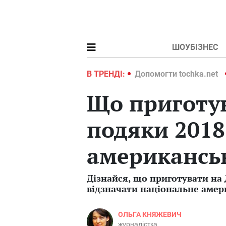
ШОУБІЗНЕС
ochka.net
Війна в Україні 2022
В ТРЕНДІ:
Допомогти tochka.net
Що приготув
подяки 2018
американськ
Дізнайся, що приготувати на
відзначати національне амер
ОЛЬГА КНЯЖЕВИЧ
журналістка