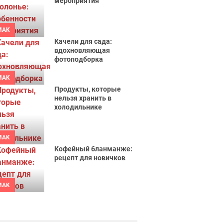
мероприятия
MAK
Качели для сада:
вдохновляющая
фотоподборка
MAK
Продукты, которые
нельзя хранить в
холодильнике
MAK
Кофейный бланманже:
рецепт для новичков
MAK