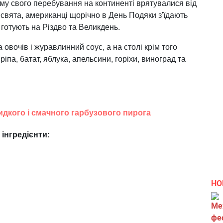
иму свого перебування на континенті врятувалися від
ї свята, американці щорічно в День Подяки з'їдають
 готують на Різдво та Великдень.
а овочів і журавлинний соус, а на столі крім того
 ріпа, батат, яблука, апельсини, горіхи, виноград та
идкого і смачного гарбузового пирога
і
нгредієнти:
НО