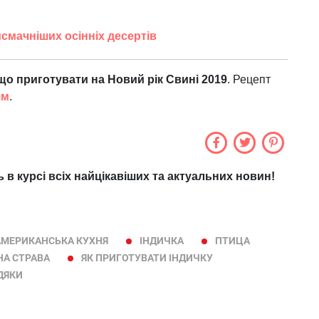
йсмачніших осінніх десертів
що приготувати на Новий рік Свині 2019
. Рецепт
ям
.
ь в курсі всіх найцікавіших та актуальних новин!
АМЕРИКАНСЬКА КУХНЯ
ІНДИЧКА
ПТИЦА
А СТРАВА
ЯК ПРИГОТУВАТИ ІНДИЧКУ
ДЯКИ