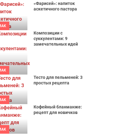
«Фарисей»: напиток
аскетичного пастора
MAK
Композиции с
суккулентами: 9
замечательных идей
MAK
Тесто для пельменей: 3
простых рецепта
MAK
Кофейный бланманже:
рецепт для новичков
MAK