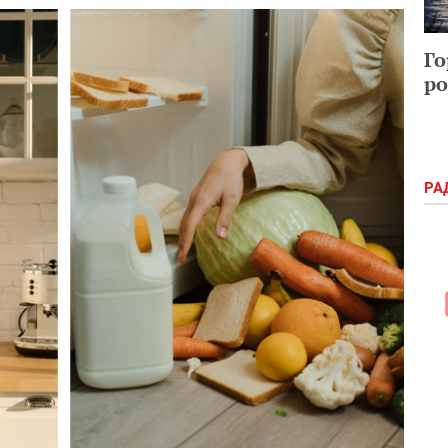
Го
ро
РА