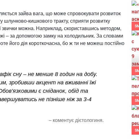
вляється зайва вага, що може спровокувати розвиток
ту шлунково-кишкового тракту, сприяти розвитку
S
ї звички можна. Наприклад, скориставшись методом,
жі – за допомогою замку на холодильник. За словами
роте його дія короткочасна, бо ж ти не можеш постійно
S
фік сну – не менше 8 годин на добу.
им, зробивши акцент на вживанні їжі
Обов’язковими є сніданок, обід та
авершуватись не пізніше ніж за 3-4
S
– коментує дієтологиня.
S