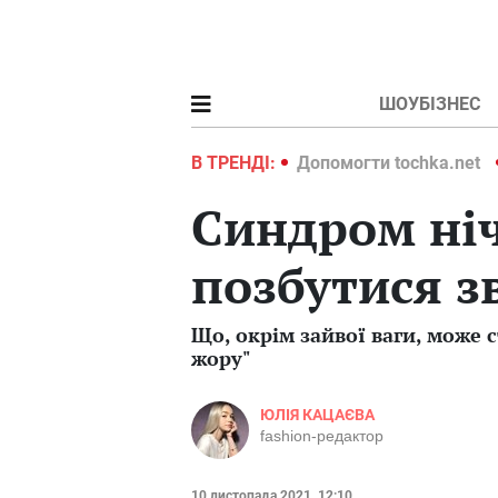
ШОУБІЗНЕС
ochka.net
Війна в Україні 2022
В ТРЕНДІ:
Допомогти tochka.net
Синдром ніч
позбутися з
Що, окрім зайвої ваги, може 
жору"
ЮЛІЯ КАЦАЄВА
fashion-редактор
10 листопада 2021, 12:10