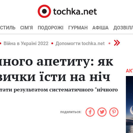
СТИЛЬ
СІМ’Я
ПОДОРОЖІ
ГУРМАН
АФІША
ДОЗВІЛ
Війна в Україні 2022
Допомогти tochka.net
Війна в У
ного апетиту: як
вички їсти на ніч
АК
стати результатом систематичного "нічного
поделиться: