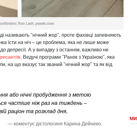
cottonbro; Ron Lach, pexels.com
ді називають "нічний жор", проте фахівці запевняють
чка їсти на ніч – це проблема, яка не лише може
 до депресії. А у випадку з останнім, важливо не
ресантів
. Ведучі програми "Ранок з Україною", яка
ли, на що вказує так званий "нічний жор" та як від
ання або нічні пробудження з метою
ся частіше ніж раз на тиждень –
ій раціон та розклад дня,
МИ
— коментує дієтологиня Карина Дейнеко.