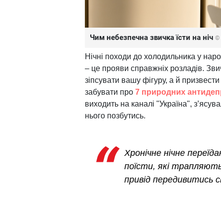
Чим небезпечна звичка їсти на ніч
© 
Нічні походи до холодильника у наро
– це прояви справжніх розладів. Зви
зіпсувати вашу фігуру, а й призвести
забувати про
7 природних антидеп
виходить на каналі "Україна", з’ясува
нього позбутись.
Хронічне нічне переїд
поїсти, які трапляють
привід передивитись св