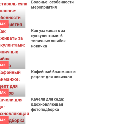
Болонье: особенности
мероприятия
MAK
Как ухаживать за
суккулентами: 6
типичных ошибок
новичка
MAK
Кофейный бланманже:
рецепт для новичков
MAK
Качели для сада:
вдохновляющая
фотоподборка
MAK