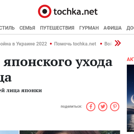
СТИЛЬ
СЕМЬЯ
ПУТЕШЕСТВИЯ
ГУРМАН
АФИША
ДО
ойна в Украине 2022
Помочь tochka.net
Война в Укр
 японского ухода
АК
ца
ей лица японки
поделиться: