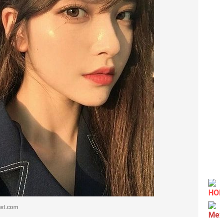
НО
est.com