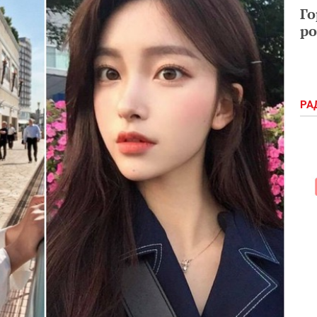
Го
ро
РА