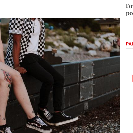
Го
ро
РА