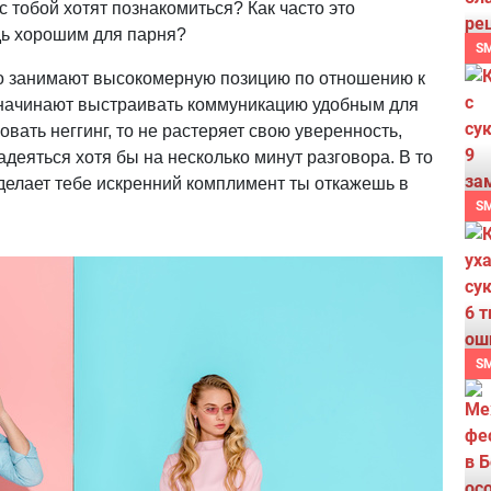
 с тобой хотят познакомиться? Как часто это
дь хорошим для парня?
S
сто занимают высокомерную позицию по отношению к
 и начинают выстраивать коммуникацию удобным для
овать неггинг, то не растеряет свою уверенность,
адеяться хотя бы на несколько минут разговора. В то
делает тебе искренний комплимент ты откажешь в
S
S