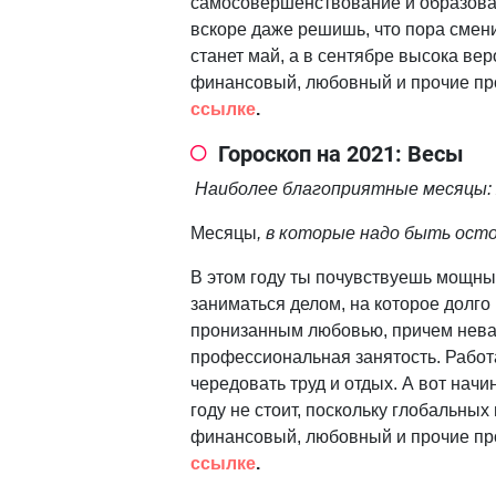
самосовершенствование и образован
вскоре даже решишь, что пора сме
станет май, а в сентябре высока в
финансовый, любовный и прочие про
ссылке
.
Гороскоп на 2021: Весы
Наиболее благоприятные месяцы: я
Месяцы
, в которые надо быть осто
В этом году ты почувствуешь мощны
заниматься делом, на которое долго
пронизанным любовью, причем нева
профессиональная занятость. Работа
чередовать труд и отдых. А вот начи
году не стоит, поскольку глобальны
финансовый, любовный и прочие про
ссылке
.