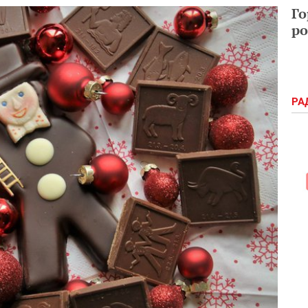
Го
ро
РА