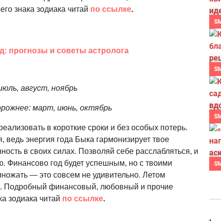
оего знака зодиака читай
по ссылке
.
S
д: прогнозы и советы астролога
S
юль, август, ноябрь
орожнее: март, июнь, октябрь
S
реализовать в короткие сроки и без особых потерь.
, ведь энергия года Быка гармонизирует твое
ность в своих силах. Позволяй себе расслабляться, и
ю. Финансово год будет успешным, но с твоими
S
множать — это совсем не удивительно. Летом
. Подробный финансовый, любовный и прочие
ка зодиака читай
по ссылке
.