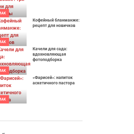
MAK
Кофейный бланманже:
рецепт для новичков
MAK
Качели для сада:
вдохновляющая
фотоподборка
MAK
«Фарисей»: напиток
аскетичного пастора
MAK