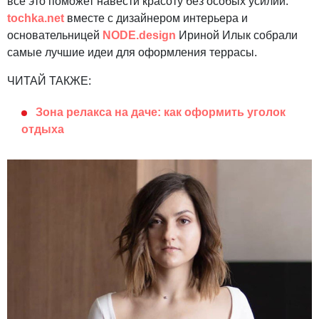
всё это поможет навести красоту без особых усилий.
tochka.net
вместе с дизайнером интерьера и
основательницей
NODE.design
Ириной Илык собрали
самые лучшие идеи для оформления террасы.
ЧИТАЙ ТАКЖЕ:
Зона релакса на даче: как оформить уголок
отдыха