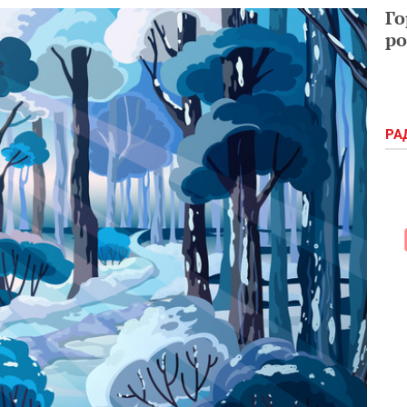
Го
ро
РА