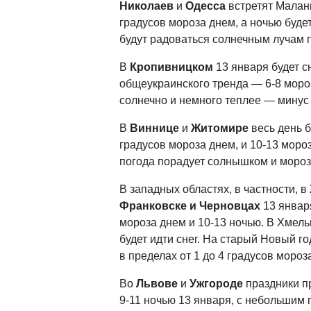
Николаев
и
Одесса
встретят Маланк
градусов мороза днем, а ночью буде
будут радоваться солнечным лучам п
В
Кропивницком
13 января будет с
общеукраинского тренда — 6-8 мороз
солнечно и немного теплее — минус 
В
Виннице
и
Житомире
весь день б
градусов мороза днем, и 10-13 моро
погода порадует солнышком и мороз
В западных областях, в частности, в
Франковске и Черновцах
13 января
мороза днем и 10-13 ночью. В Хмель
будет идти снег. На старый Новый го
в пределах от 1 до 4 градусов мороз
Во
Львове
и
Ужгороде
праздники пр
9-11 ночью 13 января, с небольшим 