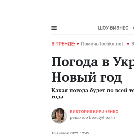
ШОУ-БИЗНЕС
hka.net
Война в Украине 2022
В ТРЕНДЕ:
Помочь tochka.net
В
Погода в Ук
Новый год
Какая погода будет по всей т
года
ВИКТОРИЯ КИРИЧЕНКО
редактор beauty/health
10 января 2022, 12:45