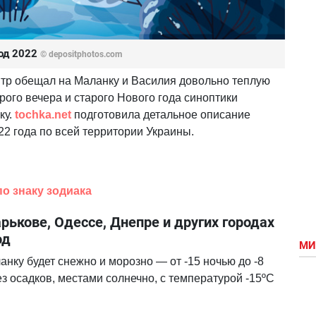
год 2022
© depositphotos.com
тр обещал на Маланку и Василия довольно теплую
ого вечера и старого Нового года синоптики
ку.
tochka.net
подготовила детальное описание
22 года по всей территории Украины.
по знаку зодиака
арькове, Одессе, Днепре и других городах
од
МИ
анку будет снежно и морозно — от -15 ночью до -8
ез осадков, местами солнечно, с температурой -15ºС