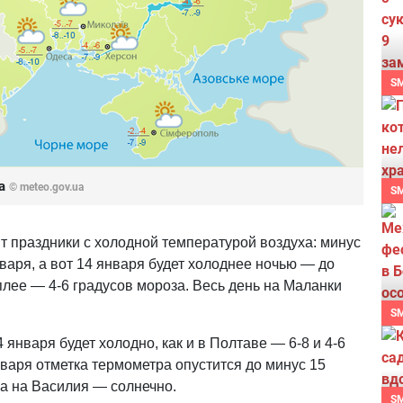
S
да
© meteo.gov.ua
S
т праздники с холодной температурой воздуха: минус
нваря, а вот 14 января будет холоднее ночью — до
плее — 4-6 градусов мороза. Весь день на Маланки
S
 января будет холодно, как и в Полтаве — 6-8 и 4-6
варя отметка термометра опустится до минус 15
 а на Василия — солнечно.
S