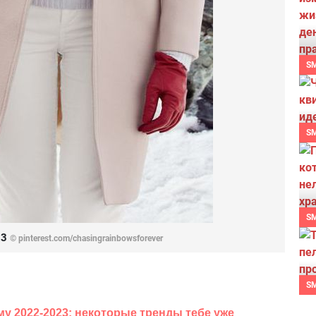
S
S
S
23
© pinterest.com/chasingrainbowsforever
S
у 2022-2023: некоторые тренды тебе уже