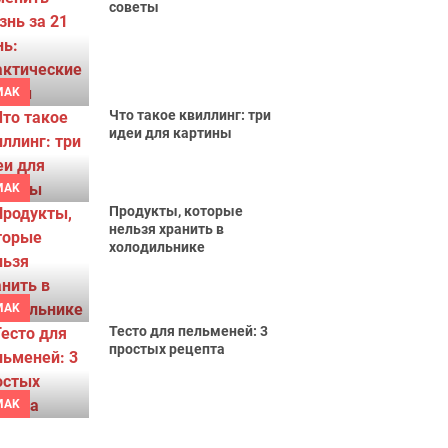
советы
MAK
Что такое квиллинг: три
идеи для картины
MAK
Продукты, которые
нельзя хранить в
холодильнике
MAK
Тесто для пельменей: 3
простых рецепта
MAK