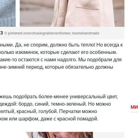
23
© pinterest.com/chasingrainbowsforeve; mumshandmade
ыми. Да, не спорим, должно быть тепло! Но всегда к
колько изюминок, которые сделают его особенным.
 какие-то остаются с нами надолго. Мы подобрали для
енне-зимний период, которые обязательно должны
жешь подобрать более-менее универсальный цвет,
одеждой: бордо, синий, темно-зеленый. Но можно
МИ
желтый, красный, голубой. Перчатки можно
тком или шарфом, даже с красной помадой.