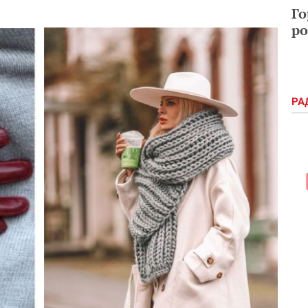
Го
ро
РА