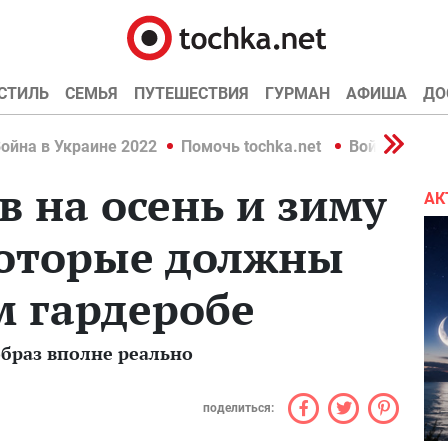
СТИЛЬ
СЕМЬЯ
ПУТЕШЕСТВИЯ
ГУРМАН
АФИША
ДО
ойна в Украине 2022
Помочь tochka.net
Война в Укр
в на осень и зиму
АК
которые должны
м гардеробе
браз вполне реально
поделиться: