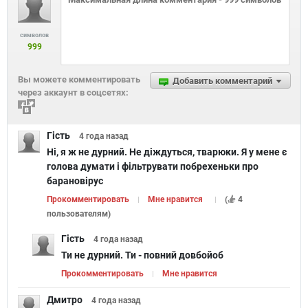
символов
999
Вы можете комментировать
Добавить комментарий
через аккаунт в соцсетях:
Гість
4 года
назад
Ні, я ж не дурний. Не діждуться, тварюки. Я у мене є
голова думати і фільтрувати побрехеньки про
барановірус
Прокомментировать
Мне нравится
(
4
пользователям
)
Гість
4 года
назад
Ти не дурний. Ти - повний довбойоб
Прокомментировать
Мне нравится
Дмитро
4 года
назад