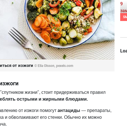
S
Loa
иться от изжоги
© Ella Olsson, pexels.com
 изжоги
"спутником жизни", стоит придерживаться правил
реблять острыми и жирными блюдами.
авлению от изжоги помогут
антациды
— препараты,
ка и обволакивают его стенки. Обычно их можно
ача.