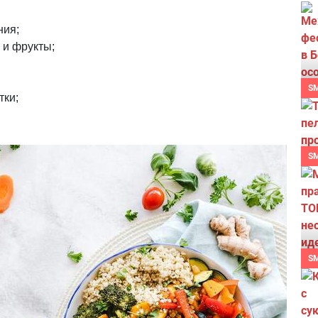
ния;
 и фрукты;
S
тки;
S
S