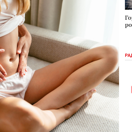
Го
ро
РА