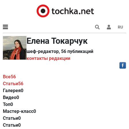
RU
Елена Токарчук
шеф-редактор, 56 публикаций
контакты редакции
Все
56
Статьи
56
Галерея
0
Видео
0
Топ
0
Мастер-класс
0
Статьи
0
Статьи
0