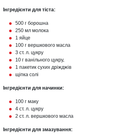
Інгредієнти
для тіста:
500 г борошна
250 мл молока
1 яйце
100 г вершкового масла
3 ст. л. цукру
10 г ванільного цукру,
1 пакетик сухих дріжджів
щіпка солі
Інгредієнти для начинки:
100 г маку
4 ст. л. цукру
2 ст. л. вершкового масла
Інгредієнти для змазування: