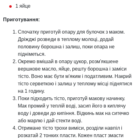
1 яйце
Приготування:
Спочатку приготуй опару для булочок з маком.
Дріжджі розведи в теплому молоці, додай
половину борошна і залиш, поки опара не
підніметься.
Окремо вмішай в опару цукор, розм'якшене
вершкове масло, яйце, решту борошна і заміси
тісто. Воно має бути м'яким і податливим. Накрий
тісто серветкою і залиш у теплому місці піднятися
на 1 годину.
Поки підходить тісто, приготуй макову начинку.
Мак промий у теплій воді, засип його в киплячу
воду і доведи до кипіння. Відкинь мак на ситечко
або марлю і дай стекти воді.
Отримане тісто трохи виміси, розділи навпіл і
розкатай 2 тонких пласти. Кожен пласт змасти