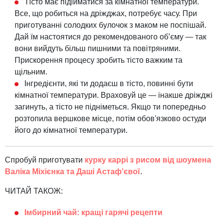
Тісто має підійматися за кімнатної температури.
Все, що робиться на дріжджах, потребує часу. При
приготуванні солодких булочок з маком не поспішай.
Дай їм настоятися до рекомендованого обʼєму — так
вони вийдуть більш пишними та повітряними.
Прискорення процесу зробить тісто важким та
щільним.
Інгредієнти, які ти додаєш в тісто, повинні бути
кімнатної температури. Враховуй це — інакше дріжджі
загинуть, а тісто не підніметься. Якщо ти попередньо
розтопила вершкове місце, потім обов'язково остуди
його до кімнатної температури.
Спробуй приготувати
курку каррі з рисом від шоумена
Валіка Міхієнка та Даші Астаф'євої
.
ЧИТАЙ ТАКОЖ:
Імбирний чай: кращі гарячі рецепти