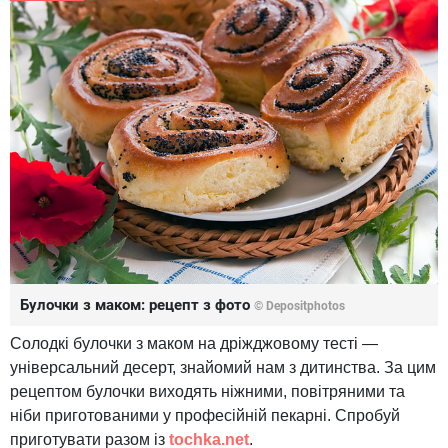
Булочки з маком: рецепт з фото
© Depositphotos
Солодкі булочки з маком на дріжджовому тесті —
універсальний десерт, знайомий нам з дитинства. За цим
рецептом булочки виходять ніжними, повітряними та
ніби приготованими у професійній пекарні. Спробуй
приготувати разом із
tochka.net
.