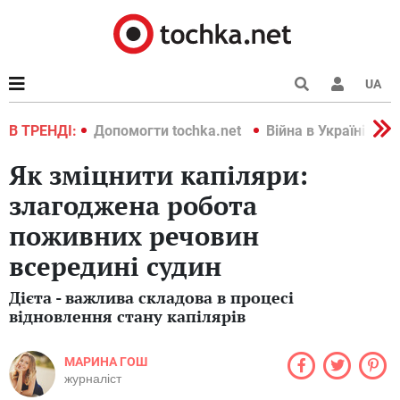
UA
країні 2022
В ТРЕНДІ:
Допомогти tochka.net
Війна в Україні 202
Як зміцнити капіляри:
злагоджена робота
поживних речовин
всередині судин
Дієта - важлива складова в процесі
відновлення стану капілярів
МАРИНА ГОШ
журналіст