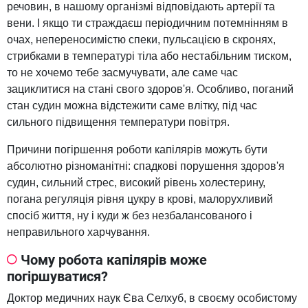
речовин, в нашому організмі відповідають артерії та
вени. І якщо ти страждаєш періодичним потемнінням в
очах, непереносимістю спеки, пульсацією в скронях,
стрибками в температурі тіла або нестабільним тиском,
то не хочемо тебе засмучувати, але саме час
зациклитися на стані свого здоров'я. Особливо, поганий
стан судин можна відстежити саме влітку, під час
сильного підвищення температури повітря.
Причини погіршення роботи капілярів можуть бути
абсолютно різноманітні: спадкові порушення здоров'я
судин, сильний стрес, високий рівень холестерину,
погана регуляція рівня цукру в крові, малорухливий
спосіб життя, ну і куди ж без незбалансованого і
неправильного харчування.
Чому робота капілярів може
погіршуватися?
Доктор медичних наук Єва Селхуб, в своєму особистому