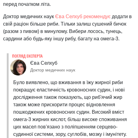
перед початком літа.
Доктор медичних наук
Єва Селхуб рекомендує
додати в
свій раціон більше риби. Тільки залиш сушений бичок
(разом з пивом) в минулому. Вибери лосось, тунець,
сардини або будь-яку іншу рибу, багату на омега-3.
ПОГЛЯД ЕКСПЕРТА
Єва Селхуб
Доктор медичних наук
Було виявлено, що вживання в їжу жирної риби
покращує еластичність кровоносних судин, і нові
дослідження також показують, що риб'ячий жир
також може прискорити процес відновлення
пошкоджених кровоносних судин. Високий вміст
омега-3 жирних кислот, більш високе споживання
цих масел пов'язано з поліпшенням серцево-
судинної системи, зору, суглобів, мозку і імунітету.