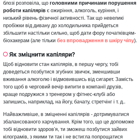
блозі розповіла, що
головними причинами порушення
роботи капілярів
є ожиріння, алкоголь, куріння, і
низький рівень фізичної активності. Так що невеликі
пробіжки від дивану до холодильника прийдеться
збільшити настільки сильно, щоб дати фору початківцям-
біохакерам (але тільки
без впровадження в шкіру чіпу
).
Як зміцнити капіляри?
Щоб відновити стан капілярів, в першу чергу, тобі
доведеться позбутися згубних звичок, зменшивши
вживання алкоголю і відмовившись від сигарет. Замість
того щоб в черговий вечір випити в компанії друзів,
краще подружися з тренером у фітнес-клубі або
запишись, наприклад, на йогу, бачату, стретчінг і т. д..
Найважливіше, в зміцненні капілярів - дотримуватися
збалансованого харчування. Крім того, що це допоможе
тобі відновити здоров'я, ти зможеш позбутися зайвих
кілограмів, з якими ти так і не встигла попрощатися