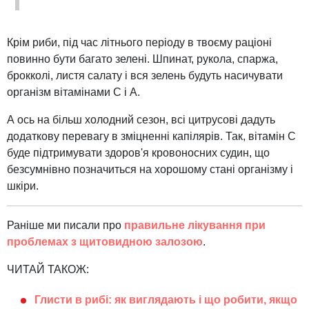
Крім риби, під час літнього періоду в твоєму раціоні
повинно бути багато зелені. Шпинат, рукола, спаржа,
брокколі, листя салату і вся зелень будуть насичувати
організм вітамінами С і А.
А ось на більш холодний сезон, всі цитрусові дадуть
додаткову перевагу в зміцненні капілярів. Так, вітамін С
буде підтримувати здоров'я кровоносних судин, що
безсумнівно позначиться на хорошому стані організму і
шкіри.
Раніше ми писали про
правильне лікування при
проблемах з щитовидною залозою
.
ЧИТАЙ ТАКОЖ:
Глисти в рибі: як виглядають і що робити, якщо