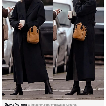
Эмма Уотсон
© instagram.com/emmawatson.source/