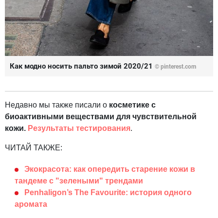
Как модно носить пальто зимой 2020/21
© pinterest.com
Недавно мы также писали о
косметике с
биоактивными веществами для чувствительной
кожи.
Результаты тестирования
.
ЧИТАЙ ТАКЖЕ:
Экокрасота: как опередить старение кожи в
тандеме с "зелеными" трендами
Penhaligon’s The Favourite: история одного
аромата