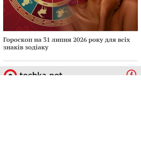
Гороскоп на 31 липня 2026 року для всіх
знаків зодіаку
© 2009-2024 КЕПРЕЙТ ПАРТНЕРС. Все права защищены.
Все права на материалы, опубликованные на данном ресурсе, принадлежат
КЕПРЕЙТ ПАРТНЕРС.
Какое-либо использование материалов без письменного разрешения
КЕПРЕЙТ ПАРТНЕРС запрещено.
При правомерном использовании материалов с данного ресурса, гиперссылка на
tochka.net обязательна.
По вопросам рекламы обращайтесь:
Отдел по работе с прямыми клиентами:
reklama@mediadim.com.ua
Тел: +38
(044) 207-33-05, +38 (044) 207-97-00
Отдел по работе с РА: Тел./факс: +38 044 207-97-07
Редакция: +38 044 207-97-00