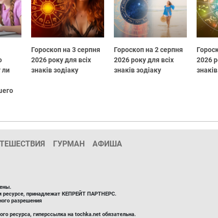
Гороскоп на 3 серпня
Гороскоп на 2 серпня
Гороск
о
2026 року для всіх
2026 року для всіх
2026 р
 ли
знаків зодіаку
знаків зодіаку
знаків
шего
ТЕШЕСТВИЯ
ГУРМАН
АФИША
ены.
ом ресурсе, принадлежат КЕПРЕЙТ ПАРТНЕРС.
ного разрешения
го ресурса, гиперссылка на tochka.net обязательна.