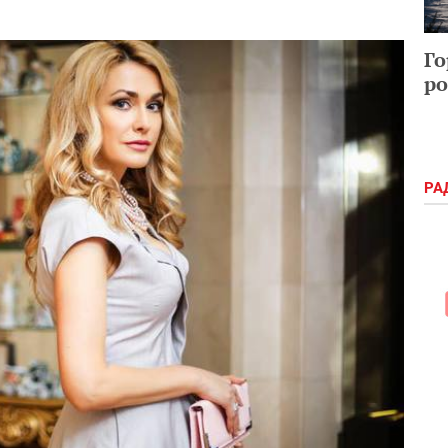
Го
ро
РА