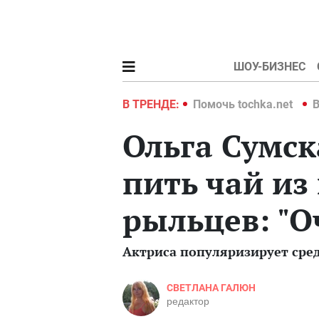
ШОУ-БИЗНЕС
hka.net
Война в Украине 2022
В ТРЕНДЕ:
Помочь tochka.net
В
Ольга Сумск
пить чай из
рыльцев: "О
Актриса популяризирует сре
СВЕТЛАНА ГАЛЮН
редактор