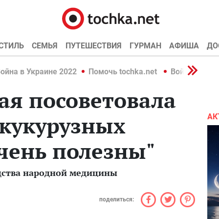
СТИЛЬ
СЕМЬЯ
ПУТЕШЕСТВИЯ
ГУРМАН
АФИША
ДО
ойна в Украине 2022
Помочь tochka.net
Война в Укр
ая посоветовала
 кукурузных
АК
чень полезны"
дства народной медицины
поделиться: