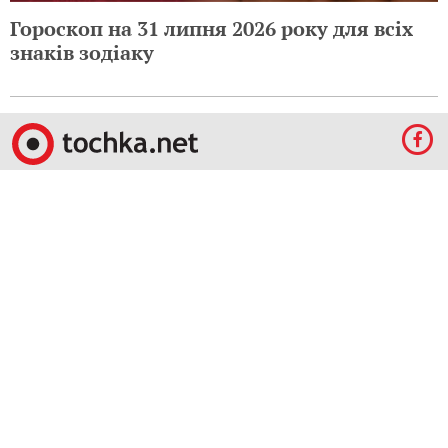
Гороскоп на 31 липня 2026 року для всіх
знаків зодіаку
© 2009-2024 КЕПРЕЙТ ПАРТНЕРС. Все права защищены.
Все права на материалы, опубликованные на данном ресурсе, принадлежат
КЕПРЕЙТ ПАРТНЕРС.
Какое-либо использование материалов без письменного разрешения
КЕПРЕЙТ ПАРТНЕРС запрещено.
При правомерном использовании материалов с данного ресурса, гиперссылка на
tochka.net обязательна.
По вопросам рекламы обращайтесь:
Отдел по работе с прямыми клиентами:
reklama@mediadim.com.ua
Тел: +38
(044) 207-33-05, +38 (044) 207-97-00
Отдел по работе с РА: Тел./факс: +38 044 207-97-07
Редакция: +38 044 207-97-00
Материалы, отмеченные знаками "Реклама", "Промо", публикуются на правах
рекламы.
Правила пользования
,
Политика в сфере конфиденциальности и персональных
данных.
Для удобства пользования сайтом используются Cookies.
Узнать больше.