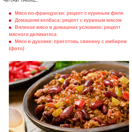
ЧИТАЙ ТАКЖЕ:
Мясо по-французски: рецепт с куриным филе
Домашняя колбаса: рецепт с куриным мясом
Вяленое мясо в домашних условиях: рецепт
мясного деликатеса
Мясо в духовке: приготовь свинину с имбирем
(фото)