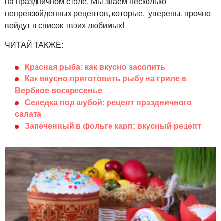
на праздничном столе. Мы знаем несколько
непревзойденных рецептов, которые, уверены, прочно
войдут в список твоих любимых!
ЧИТАЙ ТАКЖЕ:
Красная рыба: как вкусно засолить
Как вкусно приготовить рыбу на гриле в
Вербное воскресенье
Селедка под шубой: рецепт праздничного
салата
Запеченный в фольге карп: вкусный рецепт